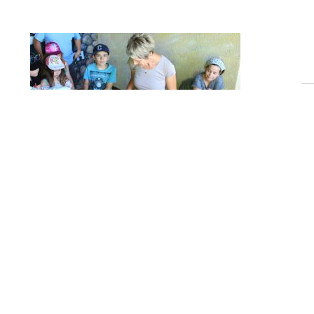
T
shalb
wir
 Frühsport und dem Frühstück ging es zügig in
-Wegpunkten suchten wir uns den Weg durch den
infach war. In der Nähe des Elchhofes, also ca.
durch den technischen Dienst eingerichtet worden.
enbacher Weiher. Als alle Kinder dort
ttag. Währenddessen baute Andrea Wagner einen