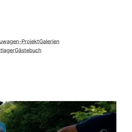
uwagen-Projekt
Galerien
ltlager
Gästebuch