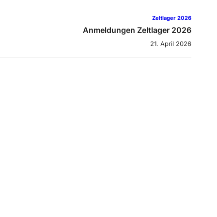
Zeltlager 2026
Anmeldungen Zeltlager 2026
21. April 2026
Zeltlager 2025
ag 5 – Von Schurkenwaffen, Bösewicht-Fahrzeugen
und verlorenen Einhörnern
11. Juli 2025
Zeltlager 2025
Tag 4 – Tageswanderung/ Dorfrallye
10. Juli 2025
Zeltlager 2025
Tag 3 – die Minions nehmen das Lager ein