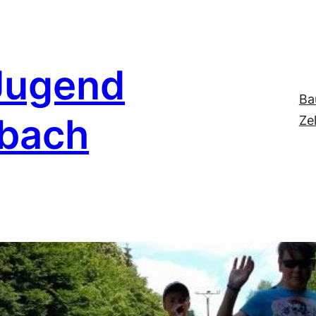
Jugend
Ba
nbach
Ze